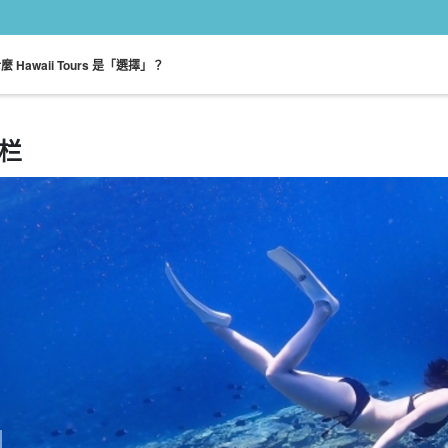
麼 Hawaii Tours 是「選擇」？
栏
依點搜尋
坦塔魯斯山之旅
鑽石頭
凱路亞觀光之旅
北海岸觀光之旅
免費