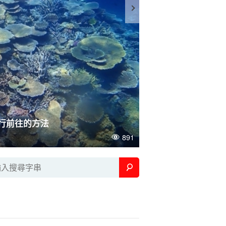
行前往的方法
夏威夷歐胡島住宿飯店
891