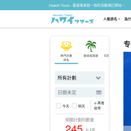
Hawaii Tours - 夏威夷首屈一指的活動預訂網站。
人氣排名。
為什
专
熱門計劃
歐胡島旅遊
可於前一天預約。
排名
計劃
再者
今天
明天
收窄
相關計劃的數量
245
上述