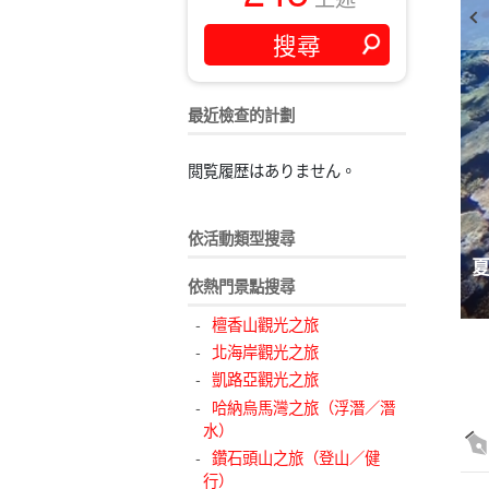
最近檢查的計劃
閲覧履歴はありません。
依活動類型搜尋
到最新設施，再到人氣伴手禮一網打盡
依熱門景點搜尋
1129
檀香山觀光之旅
北海岸觀光之旅
凱路亞觀光之旅
哈納烏馬灣之旅（浮潛／潛
水）
鑽石頭山之旅（登山／健
行）