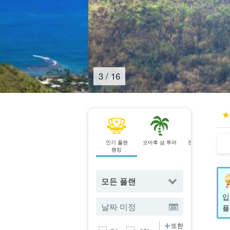
4
/
16
인기 플랜
오아후 섬 투어
전날 예약 OK
랭킹
플랜
입
플
또한