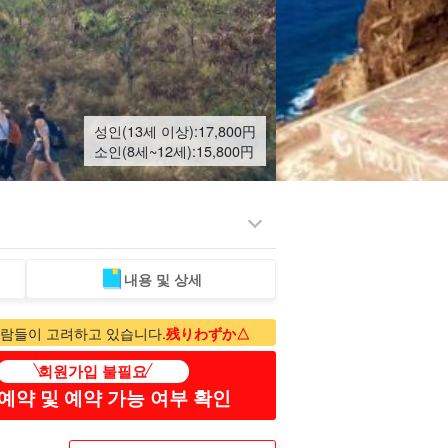
성인(13세 이상):
17,800
円
소인(8세~12세):
15,800
円
내용 및 상세
송영 투어
일본인 가이드
하와이 섬 투어
겨울 추천 투어
동행 투어
람들이 고려하고 있습니다.
残りわずか△
회원가입 불필요
예약 및 예약 가능 여부 확인