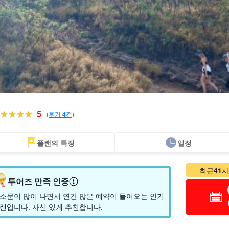
5
(
후기 4건
)
플랜의 특징
일정
스팟으로 찾기
탄탈라스 언덕 투
다이아몬드 헤드
카일루아 관광 투
노스쇼어 관광 투
무료 
어
어
어
최근
41
사
투어즈 만족 인증
소문이 많이 나면서 연간 많은 예약이 들어오는 인기
랜입니다. 자신 있게 추천합니다.