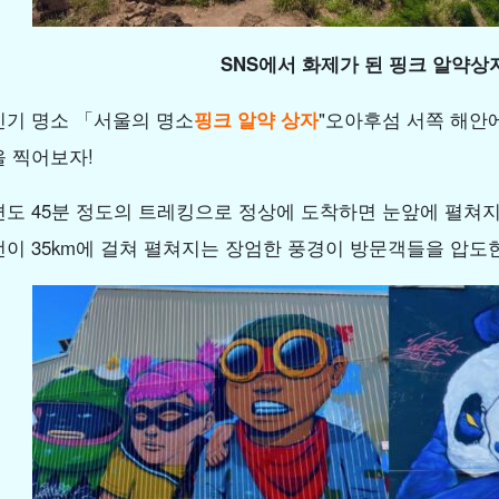
SNS에서 화제가 된 핑크 알약상자
인기 명소 「서울의 명소
핑크 알약 상자
"오아후섬 서쪽 해안에
을 찍어보자!
편도 45분 정도의 트레킹으로 정상에 도착하면 눈앞에 펼쳐
선이 35km에 걸쳐 펼쳐지는 장엄한 풍경이 방문객들을 압도