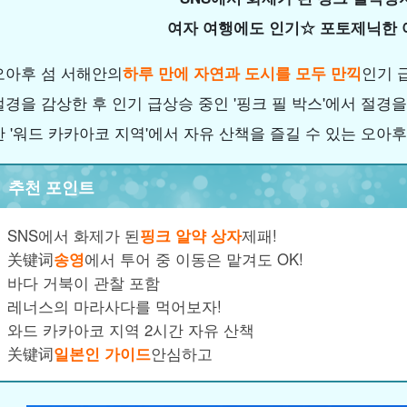
여자 여행에도 인기☆ 포토제닉한 
오아후 섬 서해안의
하루 만에 자연과 도시를 모두 만끽
인기 
절경을 감상한 후 인기 급상승 중인 '핑크 필 박스'에서 절경
한 '워드 카카아코 지역'에서 자유 산책을 즐길 수 있는 오아
추천 포인트
SNS에서 화제가 된
핑크 알약 상자
제패!
关键词
송영
에서 투어 중 이동은 맡겨도 OK!
바다 거북이 관찰 포함
레너스의 마라사다를 먹어보자!
와드 카카아코 지역 2시간 자유 산책
关键词
일본인 가이드
안심하고