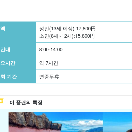
금액
성인(13세 이상):
17,800
円
소인(8세~12세):
15,800
円
시간대
8:00-14:00
소요시간
약 7시간
최 기간
연중무휴
이 플랜의 특징