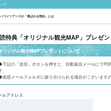
ーズ"
ハワイツアーズが「選ばれる理由」とは
読特典「オリジナル観光MAP」プレゼ
スポットから探す
タンタラスの丘ツ
ダイアモンドヘッ
カイルア観光ツア
ノースショア観光
送迎無
オリジナル観光MAPプレゼントについて
アー
ド
ー
ツアー
◆下記の「送信」ボタンを押すと、自動返信メールにてPDF
す。
◆迷惑メールフォルダに振り分けられる場合がございます
ールアドレス