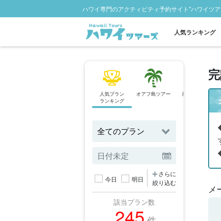
ハワイ専門のアクティビティ予約サイト"ハワイツア
人気ランキング
完
人気プラン
オアフ島ツアー
前日予約OK
ランキング
プラン
さらに
今日
明日
絞り込む
メ
該当プラン数
245
件