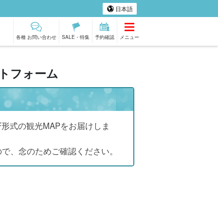
日本語
各種 お問い合わせ
SALE・特集
予約確認
メニュー
ントフォーム
料ツアー
日本人ガイド
ハワイ島ツアー
冬季おすすめツア
同行ツアー
ー
形式の観光MAPをお届けしま
ので、念のためご確認ください。