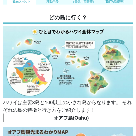
観光スポット
移動手段
（天気、両替等）
（ESTA取得等）
どの島に行く？
ハワイは主要8島と100以上の小さな島からなります。 それ
ぞれの島の特徴と行き方をご紹介します！
オアフ島(Oahu)