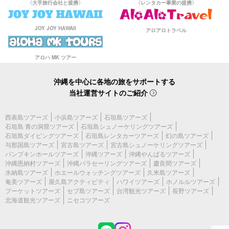
〈大手旅行会社と提携〉
〈レンタカー事業の提携〉
JOY JOY HAWAII
アロアロトラベル
アロハ MK ツアー
沖縄を中心に各地の旅をサポートする
当社運営サイトのご紹介
西表島ツアーズ
小浜島ツアーズ
石垣島ツアーズ
石垣島 青の洞窟ツアーズ
石垣島シュノーケリングツアーズ
石垣島ダイビングツアーズ
石垣島レンタカーツアーズ
幻の島ツアーズ
与那国島ツアーズ
宮古島ツアーズ
宮古島シュノーケリングツアーズ
パンプキンホールツアーズ
沖縄ツアーズ
沖縄やんばるツアーズ
沖縄恩納村ツアーズ
沖縄パラセーリングツアーズ
慶良間ツアーズ
水納島ツアーズ
ホエールウォッチングツアーズ
久米島ツアーズ
奄美ツアーズ
屋久島アクティビティ
ハワイツアーズ
ホノルルツアーズ
プーケットツアーズ
セブ島ツアーズ
台湾観光ツアーズ
長野ツアーズ
北海道観光ツアーズ
ニセコツアーズ