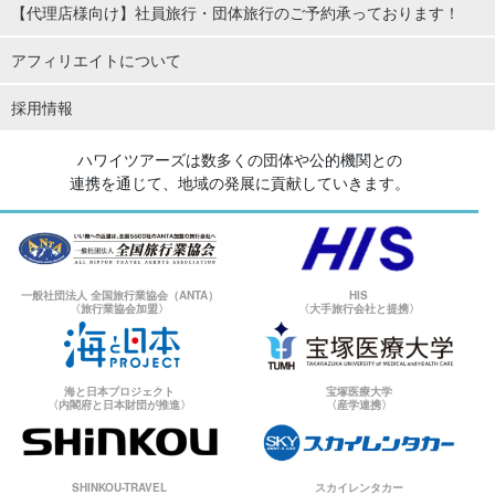
【代理店様向け】社員旅行・団体旅行のご予約承っております！
アフィリエイトについて
採用情報
ハワイツアーズは数多くの団体や公的機関との
連携を通じて、地域の発展に貢献していきます。
一般社団法人 全国旅行業協会（ANTA）
HIS
〈旅行業協会加盟〉
〈大手旅行会社と提携〉
海と日本プロジェクト
宝塚医療大学
〈内閣府と日本財団が推進〉
〈産学連携〉
SHINKOU-TRAVEL
スカイレンタカー