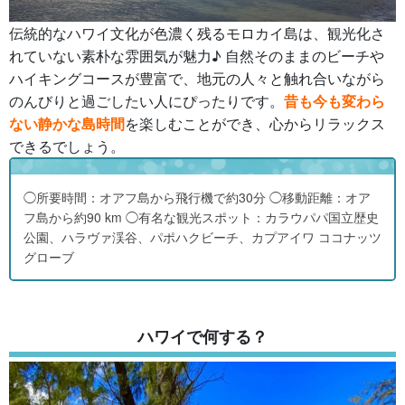
伝統的なハワイ文化が色濃く残るモロカイ島は、観光化さ
れていない素朴な雰囲気が魅力♪ 自然そのままのビーチや
ハイキングコースが豊富で、地元の人々と触れ合いながら
のんびりと過ごしたい人にぴったりです。
昔も今も変わら
ない静かな島時間
を楽しむことができ、心からリラックス
できるでしょう。
◯所要時間：オアフ島から飛行機で約30分 ◯移動距離：オア
フ島から約90 km ◯有名な観光スポット：カラウパパ国立歴史
公園、ハラヴァ渓谷、パポハクビーチ、カプアイワ ココナッツ
グローブ
ハワイで何する？