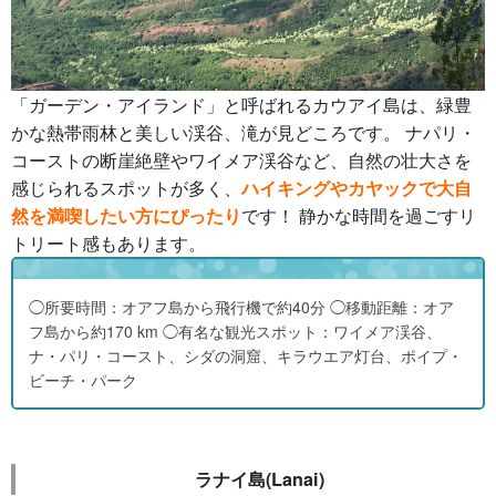
「ガーデン・アイランド」と呼ばれるカウアイ島は、緑豊
かな熱帯雨林と美しい渓谷、滝が見どころです。 ナパリ・
コーストの断崖絶壁やワイメア渓谷など、自然の壮大さを
感じられるスポットが多く、
ハイキングやカヤックで大自
然を満喫したい方にぴったり
です！ 静かな時間を過ごすリ
トリート感もあります。
◯所要時間：オアフ島から飛行機で約40分 ◯移動距離：オア
フ島から約170 km ◯有名な観光スポット：ワイメア渓谷、
ナ・パリ・コースト、シダの洞窟、キラウエア灯台、ポイプ・
ビーチ・パーク
ラナイ島(Lanai)