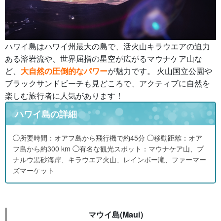
ハワイ島はハワイ州最大の島で、活火山キラウエアの迫力
ある溶岩流や、世界屈指の星空が広がるマウナケア山な
ど、
大自然の圧倒的なパワー
が魅力です。 火山国立公園や
ブラックサンドビーチも見どころで、アクティブに自然を
楽しむ旅行者に人気があります！
ハワイ島の詳細
◯所要時間：オアフ島から飛行機で約45分 ◯移動距離：オア
フ島から約300 km ◯有名な観光スポット：マウナケア山、プ
ナルウ黒砂海岸、キラウエア火山、レインボー滝、ファーマー
ズマーケット
マウイ島(Maui)