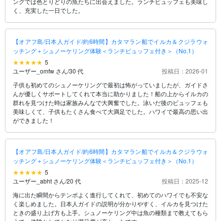
ングでは色とりどりの魚たちに出会えました。ランチビュッフェも美味し
く、充実した一日でした。
【オアフ島/日本人ガイド/約6時間】カタマラン船でイルカ＆クジラウォ
ッチング＋シュノーケリング体験＜ランチビュッフェ付き＞（No.1）
5
ユーザー_omfw さん
/
30 代
投稿日：2026-01
子供も初めてのシュノーケリングで最初は怖がっていましたが、ガイドさ
んが優しくサポートしてくれて本当に助かりました！船の上からイルカの
群れを見つけた時は家族みんなで大興奮でした。泳いだ後のビュッフェも
美味しくて、子供もたくさん食べて大満足でした。ハワイで最高の思い出
ができました！
【オアフ島/日本人ガイド/約6時間】カタマラン船でイルカ＆クジラウォ
ッチング＋シュノーケリング体験＜ランチビュッフェ付き＞（No.1）
5
ユーザー_abht さん
/
20 代
投稿日：2025-12
海に出た瞬間からテンポよく進行してくれて、初めてのハワイでも不安な
く楽しめました。日本人ガイドの説明が分かりやすく、イルカを見つけた
ときの盛り上げ方も上手。シュノーケリング中は魚の種類まで教えてもら