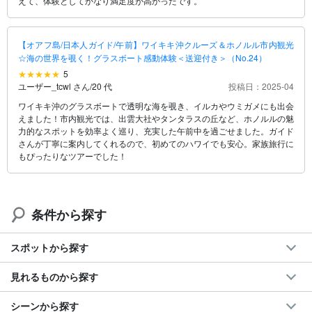
えて、体験としてかなり満足度が高かったです。
【オアフ島/日本人ガイド/午前】ワイキキ沖クルーズ＆ホノルル市内観光
☆海の世界を覗く！グラスボート感動体験＜送迎付き＞（No.24）
5
ユーザー_tcwl さん
/
20 代
投稿日：2025-04
ワイキキ沖のグラスボートで透明な海を覗き、イルカやウミガメにも出会
えました！市内観光では、出雲大社やタンタラスの丘など、ホノルルの魅
力的なスポットを効率よく巡り、充実した午前中を過ごせました。ガイド
さんが丁寧に案内してくれるので、初めてのハワイでも安心。家族旅行に
もぴったりなツアーでした！
条件から探す
スポットから探す
見れるものから探す
シーンから探す