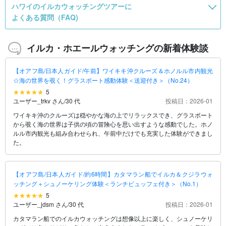
ハワイのイルカウォッチングツアーに
よくある質問（FAQ)
イルカ・ホエールウォッチングの新着体験談
【オアフ島/日本人ガイド/午前】ワイキキ沖クルーズ＆ホノルル市内観光
☆海の世界を覗く！グラスボート感動体験＜送迎付き＞（No.24）
5
ユーザー_trkv さん
/
30 代
投稿日：2026-01
ワイキキ沖のクルーズは穏やかな海の上でリラックスでき、グラスボート
から覗く海の世界は子供の頃の冒険心を思い出すような感動でした。ホノ
ルル市内観光も組み合わせられ、午前中だけでも充実した体験ができまし
た。
【オアフ島/日本人ガイド/約6時間】カタマラン船でイルカ＆クジラウォ
ッチング＋シュノーケリング体験＜ランチビュッフェ付き＞（No.1）
5
ユーザー_jdsm さん
/
30 代
投稿日：2026-01
カタマラン船でのイルカウォッチングは想像以上に楽しく、シュノーケリ