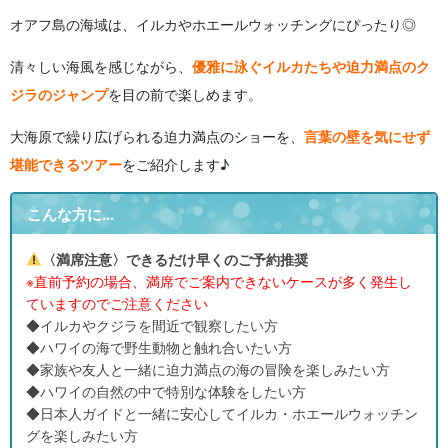
オアフ島の海域は、イルカやホエールウォッチングにぴったり◎
清々しい海風を感じながら、
優雅に泳ぐイルカたちや迫力満点のク
ジラのジャンプ
を目の前で楽しめます。
大海原で繰り広げられる迫力満点のショーを、
言葉の壁を気にせず
堪能できるツアー
をご紹介します♪
こんな方に...
〈満席注意〉できるだけ早くのご予約推奨
※直前予約の場合、満席でご案内できないケースが多く発生し
ていますのでご注意ください
◆イルカやクジラを間近で観察したい方
◆ハワイの海で野生動物と触れ合いたい方
◆家族や友人と一緒に迫力満点の海の冒険を楽しみたい方
◆ハワイの自然の中で特別な体験をしたい方
◆日本人ガイドと一緒に安心してイルカ・ホエールウォッチン
グを楽しみたい方