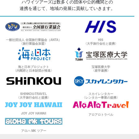
ハワイツアーズは数多くの団体や公的機関との
連携を通じて、地域の発展に貢献していきます。
一般社団法人 全国旅行業協会（ANTA）
HIS
〈旅行業協会加盟〉
〈大手旅行会社と提携〉
海と日本プロジェクト
宝塚医療大学
〈内閣府と日本財団が推進〉
〈産学連携〉
SHINKOU-TRAVEL
スカイレンタカー
〈大手旅行会社と提携〉
〈レンタカー事業の提携〉
JOY JOY HAWAII
アロアロトラベル
アロハ MK ツアー