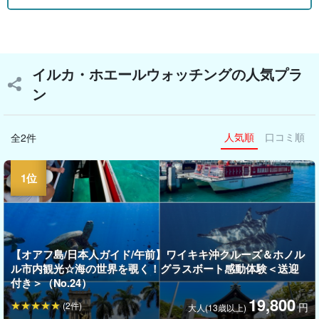
イルカ・ホエールウォッチングの人気プラ
ン
人気順
口コミ順
全2件
【オアフ島/日本人ガイド/午前】ワイキキ沖クルーズ＆ホノル
ル市内観光☆海の世界を覗く！グラスボート感動体験＜送迎
付き＞（No.24）
19,800
(2件)
円
大人(13歳以上)