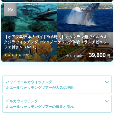
【オアフ島/日本人ガイド/約6時間】カタマラン船でイルカ＆
クジラウォッチング＋シュノーケリング体験＜ランチビュッ
フェ付き＞（No.1）
39,800
(3件)
円
大人（13歳〜）
ハワイでイルカウォッチング
ホエールウォッチングツアーが人気な理由
イルカウォッチング
ホエールウォッチングツアーの概要と流れ