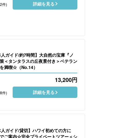
詳細を見る
42件)
本人ガイド/約7時間】大自然の宝庫『ノ
策＜タンタラスの丘夜景付き＞ベテラン
満喫☆（No.14）
13,200
円
詳細を見る
98件)
本人ガイド/貸切】ハワイ初めての方に
でご案内☆完全プライベートツアー＜シ