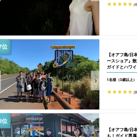
(
【オアフ島/日
ースショア』散
ガイドとハワイを
1名様（3歳以上）
(
【オアフ島/日
も！ガイド専属