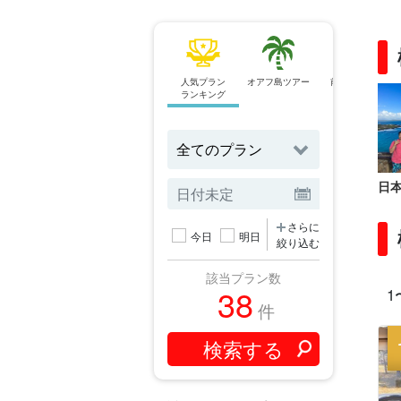
人気プラン
オアフ島ツアー
前日予約OK
ランキング
プラン
日
さらに
今日
明日
絞り込む
該当プラン数
38
1
件