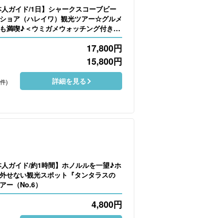
本人ガイド/1日】シャークスコーブビー
ショア（ハレイワ）観光ツアー☆グルメ
も満喫♪＜ウミガメウォッチング付き＞
17,800
円
15,800
円
）
詳細を見る
5件)
本人ガイド/約1時間】ホノルルを一望♪ホ
外せない観光スポット『タンタラスの
ー（No.6）
4,800
円