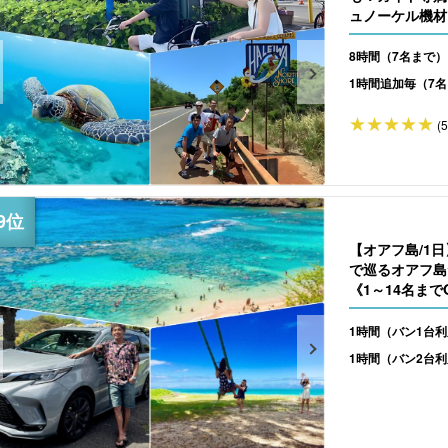
ュノーケル機材
8時間（7名まで）
1時間追加毎（7
(
【オアフ島/1
で巡るオアフ島
《1～14名までO
1時間（バン1台
1時間（バン2台