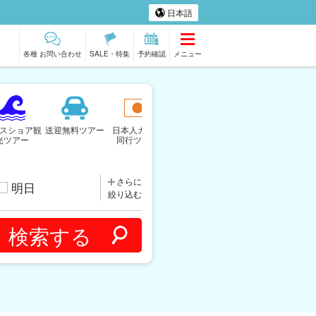
日本語
各種 お問い合わせ
SALE・特集
予約確認
メニュー
スショア観
送迎無料ツアー
日本人ガイド
ハワイ島ツアー
冬季おすすめツ
光ツアー
同行ツアー
アー
さらに
明日
絞り込む