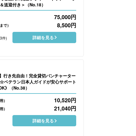
＆送迎付き＞（No.18）
75,000
円
8,500
円
名まで）
詳細を見る
53件)
日】行き先自由！完全貸切バンチャーター
☆ベテラン日本人ガイドが安心サポート
K》（No.38）
10,520
円
利用）
21,040
円
利用）
詳細を見る