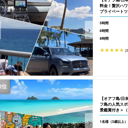
料金！贅沢ハワ
プライベートツ
5時間
6時間
8時間
(
【オアフ島/日
フ島の人気スポ
景鑑賞付き＞（N
1名様（3歳以上）