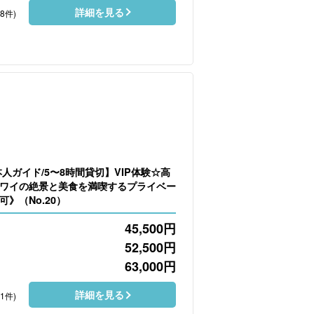
詳細を見る
68件)
人ガイド/5〜8時間貸切】VIP体験☆高
ワイの絶景と美食を満喫するプライベー
》（No.20）
45,500
円
52,500
円
63,000
円
詳細を見る
21件)