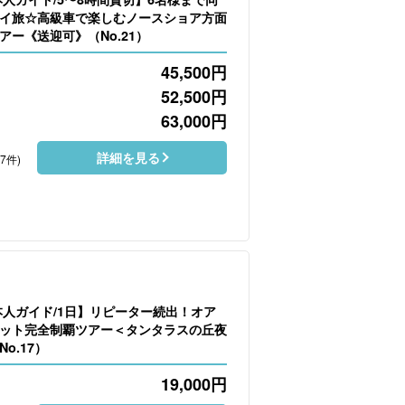
イ旅☆高級車で楽しむノースショア方面
アー《送迎可》（No.21）
45,500
円
52,500
円
63,000
円
詳細を見る
37件)
本人ガイド/1日】リピーター続出！オア
ット完全制覇ツアー＜タンタラスの丘夜
o.17）
19,000
円