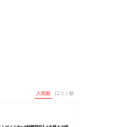
料ツアー
日本人ガイド
ハワイ島ツアー
冬季おすすめツア
同行ツアー
ー
人気順
口コミ順
本人ガイド/5〜8時間貸切】6名様まで同