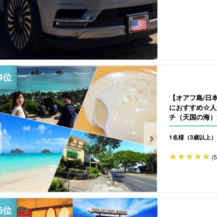
【オアフ島/日
におすすめ☆人
チ（天国の海）巡
1名様（3歳以上）
(