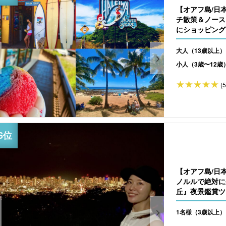
【オアフ島/日
チ散策＆ノース
にショッピング
（No.2）
大人（13歳以上）
小人（3歳〜12歳
(
【オアフ島/日
ノルルで絶対に
丘』夜景鑑賞ツア
1名様（3歳以上）