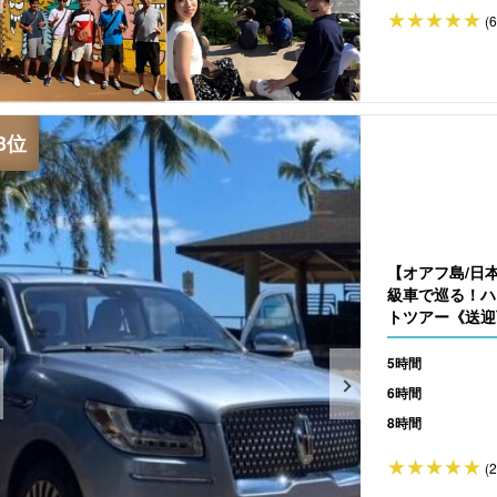
(
【オアフ島/日本
級車で巡る！ハ
トツアー《送迎可
5時間
6時間
8時間
(