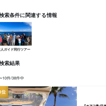
検索条件に関連する情報
スポットから探す
タンタラスの丘ツ
ダイアモンドヘッ
カイルア観光ツア
ノースショア観光
送迎無
アー
ド
ー
ツアー
本人ガイド同行ツアー
検索結果
〜10件/38件中
【オアフ島/日