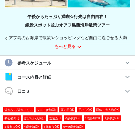
午後からたっぷり満喫☆行先は自由自在！
絶景スポット並ぶオアフ島西海岸散策ツアー
オアフ島の西海岸で散策やショッピングなど自由に過ごせる大満
喫プラン！朝はのんびりしつつも
午後からは充実した1日を過ごし
もっと見る
たい方
におすすめの内容となっております。
参考スケジュール
季節やその日の天候に合わせて、現地ガイドのおすすめスポット
の中から3ヶ所程度、
お客様のご希望に合わせて好きな場所で遊ぶ
コース内容と詳細
ことができます☆
口コミ
おすすめスポットの一例
濡れない/濡れにくい
シニア参加OK
雨の日OK
手ぶらOK
団体・大人数OK
◆ポカイベイ
◆ザ・ビーチハウス604
初心者向け
泳げない人向け
送迎あり
0歳参加OK
1歳参加OK
2歳参加OK
◆
ピンクピルボックス
3歳参加OK
4歳参加OK
5歳参加OK
6〜9歳参加OK
◆エレクトリックビーチ