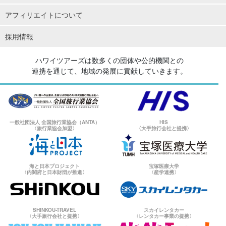
アフィリエイトについて
採用情報
ハワイツアーズは数多くの団体や公的機関との
連携を通じて、地域の発展に貢献していきます。
一般社団法人 全国旅行業協会（ANTA）
HIS
〈旅行業協会加盟〉
〈大手旅行会社と提携〉
海と日本プロジェクト
宝塚医療大学
〈内閣府と日本財団が推進〉
〈産学連携〉
SHINKOU-TRAVEL
スカイレンタカー
〈大手旅行会社と提携〉
〈レンタカー事業の提携〉