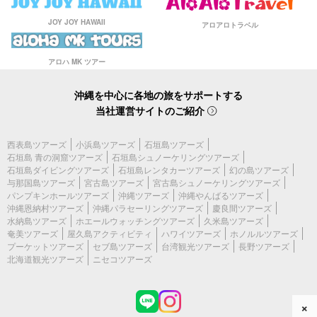
JOY JOY HAWAII
アロアロトラベル
アロハ MK ツアー
沖縄を中心に各地の旅をサポートする
当社運営サイトのご紹介
西表島ツアーズ
小浜島ツアーズ
石垣島ツアーズ
石垣島 青の洞窟ツアーズ
石垣島シュノーケリングツアーズ
石垣島ダイビングツアーズ
石垣島レンタカーツアーズ
幻の島ツアーズ
与那国島ツアーズ
宮古島ツアーズ
宮古島シュノーケリングツアーズ
パンプキンホールツアーズ
沖縄ツアーズ
沖縄やんばるツアーズ
沖縄恩納村ツアーズ
沖縄パラセーリングツアーズ
慶良間ツアーズ
水納島ツアーズ
ホエールウォッチングツアーズ
久米島ツアーズ
奄美ツアーズ
屋久島アクティビティ
ハワイツアーズ
ホノルルツアーズ
プーケットツアーズ
セブ島ツアーズ
台湾観光ツアーズ
長野ツアーズ
北海道観光ツアーズ
ニセコツアーズ
×