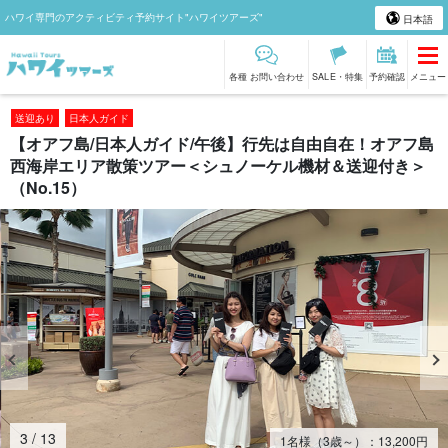
ハワイ専門のアクティビティ予約サイト"ハワイツアーズ"
日本語
各種 お問い合わせ
SALE・特集
予約確認
メニュー
送迎あり
日本人ガイド
【オアフ島/日本人ガイド/午後】行先は自由自在！オアフ島
西海岸エリア散策ツアー＜シュノーケル機材＆送迎付き＞
（No.15）
4
/
13
1名様（3歳～）：
13,200
円