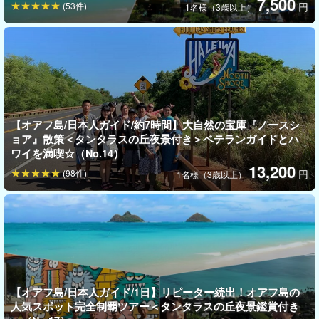
7,500
◆乗合ツアーのため、他社のツアーよりも
格安
で参加可能！
(53件)
円
1名様（3歳以上）
◆超人気ツアーのため、
たくさんの方が参加
＊空席を埋めることで値段を下げれる
【オアフ島/日本人ガイド/約7時間】大自然の宝庫『ノースシ
ョア』散策＜タンタラスの丘夜景付き＞ベテランガイドとハ
ワイを満喫☆（No.14）
13,200
(98件)
円
1名様（3歳以上）
シュノーケル＆ビーチマット付き
！
【オアフ島/日本人ガイド/1日】リピーター続出！オアフ島の
人気スポット完全制覇ツアー＜タンタラスの丘夜景鑑賞付き
ポカイベイやエレクトリックビーチ、パラダイス・コーブ&ラグー