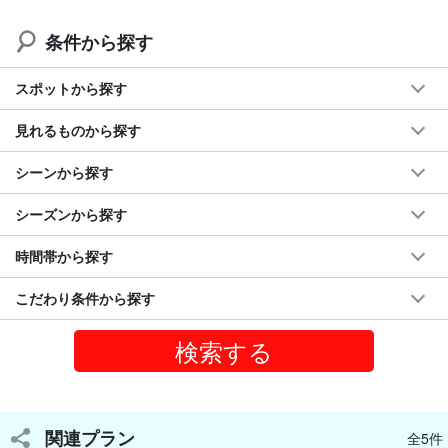
◆マーメイドケーブ
◆
パラダイス・コーブ&ラグーン
条件から探す
◆
ディズニーアウラニホテル
◆カポレイ・コモンズ
スポットから探す
◆カマカナアリイ
◆ワイケレ・プレミアム・アウトレット
見れるものから探す
シーンから探す
誰も知らない穴場
や、ツアープランには載っていないスポットに
も行けるのでベテランガイドと相談して行き先は決めましょう！
シーズンから探す
時間帯から探す
こだわり条件から探す
関連プラン
全5件