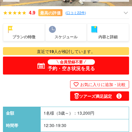
4.9
最高の評価
(
口コミ22件
)
プランの特徴
スケジュール
内容と詳細
直近で
19
人が検討しています。
会員登録不要
予約・空き状況を見る
お気に入りに追加・比較
ツアーズ満足認定
金額
1名様（3歳～）：
13,200
円
時間帯
12:30-19:30