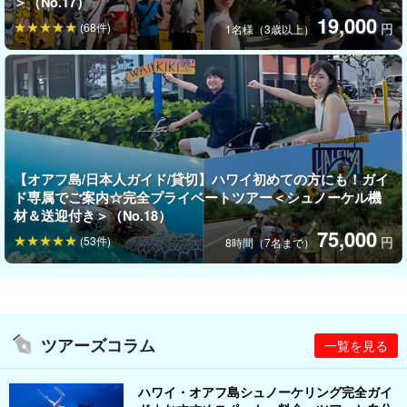
＞（No.17）
19,000
ンに行きたい方には嬉しい『シュノーケル、ビーチマットのレン
(68件)
円
1名様（3歳以上）
タル付き』です！
ビーチでのんびりするのもよし、
ウミガメと泳ぎたい方
にもピッ
タリのツアーとなっています。
ツアーガイドのご紹介
【オアフ島/日本人ガイド/貸切】ハワイ初めての方にも！ガイ
ド専属でご案内☆完全プライベートツアー＜シュノーケル機
材＆送迎付き＞（No.18）
75,000
(53件)
円
8時間（7名まで）
ツアーズコラム
一覧を見る
ハワイ・オアフ島シュノーケリング完全ガイ