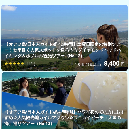
定番グルメを並ばずに楽しめる☆
名店『レナーズ』でおなかも満たされよう！
【オアフ島/日本人ガイド/約4.5時間】土曜日限定の特別ツア
ハワイで
人気No.1
のマラサダ（揚げパン）は本店だといつも行列
ー！効率良く人気スポットを巡ろう☆ダイヤモンドヘッドハ
ですが、本ツアーでご案内するお店だと
ほぼ並ばずに買えちゃい
イキング＆ホノルル観光ツアー（No.12）
9,400
ます！
(44件)
円
1名様（3歳以上）
マラサダは出来立て熱々の状態じゃないと美味しく無くなってし
まうので、買ったらすぐに食べましょう！
効率よくグルメも観光も楽しめるのがこのツアーの魅力の一つで
す☆
【オアフ島/日本人ガイド/約4.5時間】ハワイ初めての方におす
すめ☆人気観光地カイルアタウン＆ラニカイビーチ（天国の
格安で提供できる理由についてご説明します
海）巡りツアー（No.13）