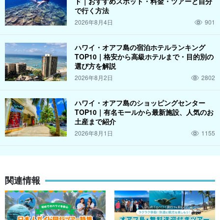
ド｜おすすめスポット・料金・ツアーと自分
で行く方法
2026年8月4日
901
ハワイ・オアフ島の宿泊ホテルランキング
◆累計1万人以上を案内した実績あり！
TOP10｜格安から高級ホテルまで・目的別の
◆
旅行ガイド歴10年以上
のベテランガイド
選び方を解説
◆ハワイの旅行代理店で100社中トップに選出
2026年8月2日
2802
◆40ヶ国以上を旅し、各地の文化や観光地に精通
ハワイ・オアフ島のショッピングセンター
◆「バイマトラベル」
人気ハワイツアーランキング第1位
を獲
TOP10｜有名モールから最新施設、人気のお
得しました。
土産まで紹介
2026年8月1日
1155
豊富な知識と細やかな気配りで、安心と感動の旅をお届けします
☆
関連情報