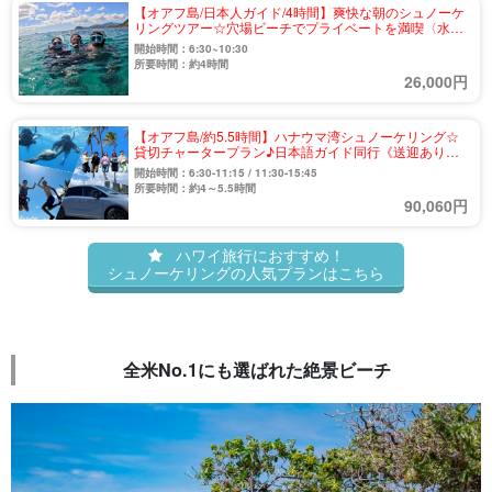
【オアフ島/日本人ガイド/4時間】爽快な朝のシュノーケ
リングツアー☆穴場ビーチでプライベートを満喫〈水中
写真プレゼント＆送迎付き〉（No.31）
開始時間：6:30~10:30
所要時間：約4時間
26,000円
【オアフ島/約5.5時間】ハナウマ湾シュノーケリング☆
貸切チャータープラン♪日本語ガイド同行《送迎あり・
水中写真付き》（No.41）
開始時間：6:30-11:15 / 11:30-15:45
所要時間：約4～5.5時間
90,060円
ハワイ旅行におすすめ！
シュノーケリングの人気プランはこちら
全米No.1にも選ばれた絶景ビーチ