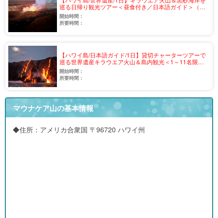
巡る日帰り観光ツアー＜昼食付き／日本語ガイド＞（v-
68）
開始時間：
所要時間：
【ハワイ島/日本語ガイド/1日】貸切チャーターツアーで
巡る世界遺産キラウエア火山＆島内観光＜1～11名限定
＞（v-62）
開始時間：
所要時間：
マウナケア山の基本情報
◆住所：アメリカ合衆国 〒96720 ハワイ州