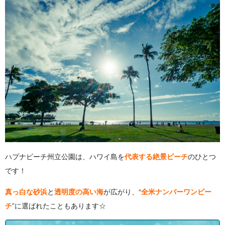
4
ハワイ島には 美しいビーチがたくさん！
4.1
ウミガメに出会えるカハルウビーチ
4.2
幻想的な黒砂が広がるプナルウ黒砂海岸
4.3
隠れ家的なマカラウェナビーチ
5
ハプナビーチ州立公園に関する よくある質問（FAQ）
6
まとめ
ハプナビーチ州立公園は、ハワイ島を
代表する絶景ビーチ
のひとつ
です！
真っ白な砂浜
と
透明度の高い海
が広がり、“
全米ナンバーワンビー
チ
”に選ばれたこともあります☆