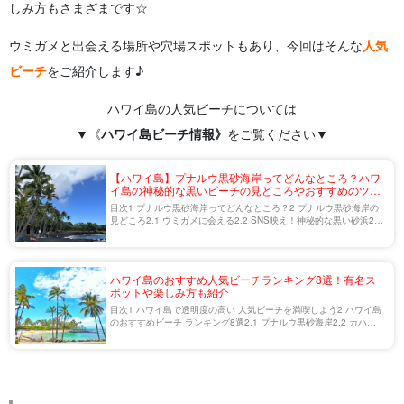
しみ方もさまざまです☆
ウミガメと出会える場所や穴場スポットもあり、今回はそんな
人気
ビーチ
をご紹介します♪
ハワイ島の人気ビーチについては
▼《
ハワイ島ビーチ情報
》
をご覧ください▼
【ハワイ島】プナルウ黒砂海岸ってどんなところ？ハワ
イ島の神秘的な黒いビーチの見どころやおすすめのツア
ーをご紹介
目次1 プナルウ黒砂海岸ってどんなところ？2 プナルウ黒砂海岸の
見どころ2.1 ウミガメに会える2.2 SNS映え！神秘的な黒い砂浜2.3
ペトログリフを見ることができる3 プナルウ黒砂海岸のアクセスと
駐車場4 ハワイ島 […]
ハワイ島のおすすめ人気ビーチランキング8選！有名ス
ポットや楽しみ方も紹介
目次1 ハワイ島で透明度の高い 人気ビーチを満喫しよう2 ハワイ島
のおすすめビーチ ランキング8選2.1 プナルウ黒砂海岸2.2 カハル
ウビーチパーク2.3 グリーン サンド ビーチ2.4 マジック・サンド・
ビーチ （ラ […]