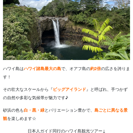
ハワイ島は
ハワイ諸島最大の島
で、オアフ島の
約2倍
の広さを誇りま
す！
その壮大なスケールから『
ビッグアイランド
』と呼ばれ、手つかず
の自然や多彩な気候帯が魅力です♪
砂浜の色も
白・黒・緑
とバリエーション豊かで、
島ごとに異なる景
観
を楽しめます☆
日本人ガイド同行のハワイ島観光ツアー↓