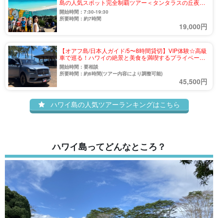
島の人気スポット完全制覇ツアー＜タンタラスの丘夜景
鑑賞付き＞（No.17）
開始時間：7:30-19:30
所要時間：約7時間
19,000円
【オアフ島/日本人ガイド/5〜8時間貸切】VIP体験☆高級
車で巡る！ハワイの絶景と美食を満喫するプライベート
ツアー《送迎可》（No.20）
開始時間：要相談
所要時間：約6時間(ツアー内容により調整可能)
45,500円
ハワイ島の人気ツアーランキングはこちら
ハワイ島ってどんなところ？