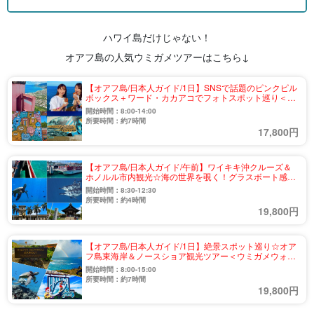
ハワイ島だけじゃない！
オアフ島の人気ウミガメツアーはこちら↓
【オアフ島/日本人ガイド/1日】SNSで話題のピンクピル
ボックス＋ワード・カカアコでフォトスポット巡り＜ウ
ミガメウォッチング付き＞（No.3）
開始時間：8:00-14:00
所要時間：約7時間
17,800円
【オアフ島/日本人ガイド/午前】ワイキキ沖クルーズ＆
ホノルル市内観光☆海の世界を覗く！グラスボート感動
体験＜送迎付き＞（No.24）
開始時間：8:30-12:30
所要時間：約4時間
19,800円
【オアフ島/日本人ガイド/1日】絶景スポット巡り☆オア
フ島東海岸＆ノースショア観光ツアー＜ウミガメウォッ
チング付き＞（No.7）
開始時間：8:00-15:00
所要時間：約7時間
19,800円