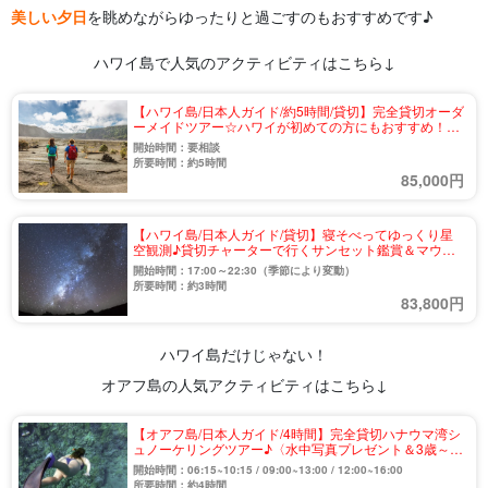
美しい夕日
を眺めながらゆったりと過ごすのもおすすめです♪
ハワイ島で人気のアクティビティはこちら↓
【ハワイ島/日本人ガイド/約5時間/貸切】完全貸切オーダ
ーメイドツアー☆ハワイが初めての方にもおすすめ！
《空港へのお迎えもOK》（No.23）
開始時間：要相談
所要時間：約5時間
85,000円
【ハワイ島/日本人ガイド/貸切】寝そべってゆっくり星
空観測♪貸切チャーターで行くサンセット鑑賞＆マウナ
ケア山麓星空観測ツアー（No.22）
開始時間：17:00～22:30（季節により変動）
所要時間：約3時間
83,800円
ハワイ島だけじゃない！
オアフ島の人気アクティビティはこちら↓
【オアフ島/日本人ガイド/4時間】完全貸切ハナウマ湾シ
ュノーケリングツアー♪〈水中写真プレゼント＆3歳～参
加OK〉小さなお子様も安心デビュー（No.29）
開始時間：06:15~10:15 / 09:00~13:00 / 12:00~16:00
所要時間：約4時間