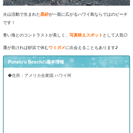
火山活動で生まれた
黒砂
が一面に広がるハワイ島ならではのビーチ
です！
青い海とのコントラストが美しく、
写真映えスポット
として人気◎
運が良ければ砂浜で休む
ウミガメ
に出会えることもあります♪
Punaluʻu Beachの基本情報
◆住所：アメリカ合衆国 ハワイ州