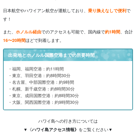
日本航空やハワイアン航空が運航しており、
乗り換えなしで便利
で
す！
また、
ホノルル経由
でのアクセスも可能で、国内線で
約1時間
、合計
16〜20時間
ほどで到着します。
出発地とホノルル国際空港までの所要時間
・福岡、福岡空港：約11時間
・東京、羽田空港：約8時間30分
・名古屋、中部国際空港：約9時間
・札幌、新千歳空港：約8時間30分
・東京、成田国際空港：約8時間30分
・大阪、関西国際空港：約9時間30分
ハワイ島への行き方については
▼《
ハワイ島アクセス情報
》
をご覧ください▼