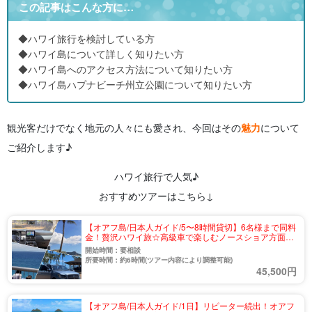
この記事はこんな方に…
◆ハワイ旅行を検討している方
◆ハワイ島について詳しく知りたい方
◆ハワイ島へのアクセス方法について知りたい方
◆ハワイ島ハプナビーチ州立公園について知りたい方
観光客だけでなく地元の人々にも愛され、今回はその
魅力
について
ご紹介します♪
ハワイ旅行で人気♪
おすすめツアーはこちら↓
【オアフ島/日本人ガイド/5〜8時間貸切】6名様まで同料
金！贅沢ハワイ旅☆高級車で楽しむノースショア方面プ
ライベートツアー《送迎可》（No.21）
開始時間：要相談
所要時間：約6時間(ツアー内容により調整可能)
45,500円
【オアフ島/日本人ガイド/1日】リピーター続出！オアフ