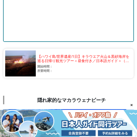
【ハワイ島/世界遺産/1日】キラウエア火山＆黒砂海岸を
巡る日帰り観光ツアー＜昼食付き／日本語ガイド＞（v-
68）
開始時間：
所要時間：
隠れ家的なマカラウェナビーチ
×