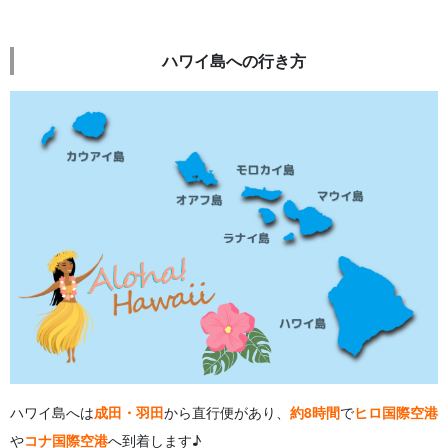
ハワイ島への行き方
ハワイ島へは
成田・羽田
から直行便があり、
約8時間
で
ヒロ国際空港
や
コナ国際空港
へ到着します♪