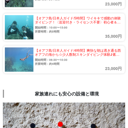
23,000円
【オアフ島/日本人ガイド/5時間】ワイキキで感動の体験
ダイビング！〈送迎付き・ライセンス不要〉初心者＆お
子さまにもおすすめ（No.36）
開始時間：10:00〜15:00
所要時間：約5時間
35,000円
【オアフ島/日本人ガイド/4時間】爽快な朝は透き通る西
オアフの海から☆少人数制スキンダイビング体験♪素潜
りで自由に泳ごう〈送迎付き・水中写真プレゼント〉
開始時間：06:30〜10:30
（No.33）
所要時間：約4時間
23,000円
家族連れにも安心の設備と環境