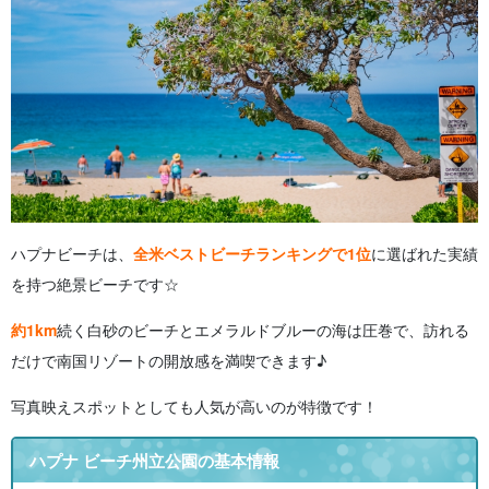
ハプナビーチは、
全米ベストビーチランキングで1位
に選ばれた実績
を持つ絶景ビーチです☆
約1km
続く白砂のビーチとエメラルドブルーの海は圧巻で、訪れる
だけで南国リゾートの開放感を満喫できます♪
写真映えスポットとしても人気が高いのが特徴です！
ハプナ ビーチ州立公園の基本情報