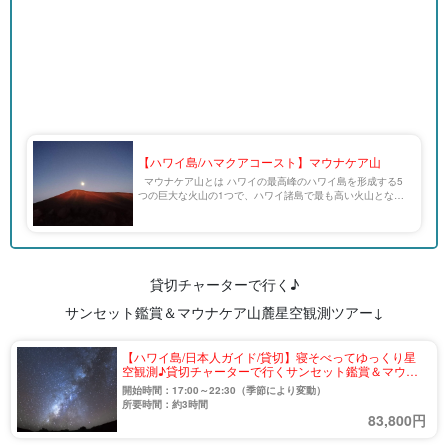
【ハワイ島/ハマクアコースト】マウナケア山
マウナケア山とは ハワイの最高峰のハワイ島を形成する5
つの巨大な火山の1つで、ハワイ諸島で最も高い火山となっ
ており、標高は4,205メートルあります。 ハワイ語でマウナ
ケアとは「白い山」を意味しますが。その […]
貸切チャーターで行く♪
サンセット鑑賞＆マウナケア山麓星空観測ツアー↓
【ハワイ島/日本人ガイド/貸切】寝そべってゆっくり星
空観測♪貸切チャーターで行くサンセット鑑賞＆マウナ
ケア山麓星空観測ツアー（No.22）
開始時間：17:00～22:30（季節により変動）
所要時間：約3時間
83,800円