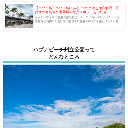
【ハワイ島】ハワイ島にある2つの空港を徹底解説！直
行便の有無や空港周辺の観光スポットをご紹介
目次1 ハワイ島の空港を徹底解説！2 ハワイ島への行き方3 コナ国
際空港の特徴3.1 直行便の有無3.2 空港の特徴3.3 施設情報3.4 空港
周辺のおすすめ観光スポット4 ヒロ国際空港の特徴4.1 直行便の有
無4.2 […]
ハプナビーチ州立公園って
どんなところ