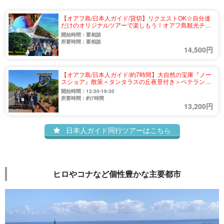
【オアフ島/日本人ガイド/貸切】リクエストOK☆自分達
だけのオリジナルツアーで楽しもう！オアフ島観光チャ
ーターツアー（No.5）
開始時間：要相談
所要時間：要相談
14,500円
【オアフ島/日本人ガイド/約7時間】大自然の宝庫『ノー
スショア』散策＜タンタラスの丘夜景付き＞ベテランガ
イドとハワイを満喫☆（No.14）
開始時間：12:30-19:30
所要時間：約7時間
13,200円
日本人ガイド同行ツアーはこちら
ヒロやコナなど個性豊かな主要都市