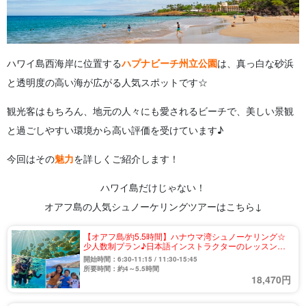
ハワイ島西海岸に位置する
ハプナビーチ州立公園
は、真っ白な砂浜
と透明度の高い海が広がる人気スポットです☆
観光客はもちろん、地元の人々にも愛されるビーチで、美しい景観
と過ごしやすい環境から高い評価を受けています♪
今回はその
魅力
を詳しくご紹介します！
ハワイ島だけじゃない！
オアフ島の人気シュノーケリングツアーはこちら↓
【オアフ島/約5.5時間】ハナウマ湾シュノーケリング☆
少人数制プラン♪日本語インストラクターのレッスン付
き《送迎あり・水中写真プレゼント》（No.37）
開始時間：6:30-11:15 / 11:30-15:45
所要時間：約4～5.5時間
18,470円