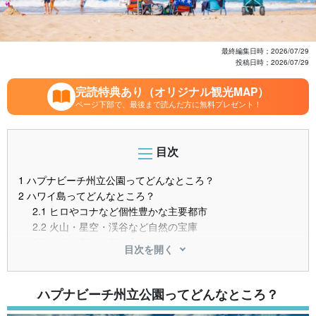
最終編集日時；
2026/07/29
投稿日時；
2026/07/29
完読特典あり（オリジナル観光MAP）
ページ下部で、最後まで読んだ方に無料プレゼント！
目次
1
ハプナビーチ州立公園ってどんなところ？
2
ハワイ島ってどんなところ？
2.1
ヒロやコナなど個性豊かな主要都市
2.2
火山・星空・渓谷など自然の宝庫
2.3
ハワイ島への行き方
目次を開く
3
ハプナビーチ州立公園って どんなところ
3.1
全米No.1にも選ばれた絶景ビーチ
3.2
アクティビティとリラックスが楽しめる場所
ハプナビーチ州立公園ってどんなところ？
3.3
家族連れにも安心の設備と環境