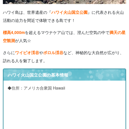
ハワイ島は、世界遺産の『
ハワイ火山国立公園
』に代表される火山
活動の迫力を間近で体験できる島です！
標高4,000m
を超えるマウナケア山では、澄んだ空気の中で
満天の星
空観測
が人気☆
さらに
ワイピオ渓谷
や
ポロル渓谷
など、神秘的な大自然が広がり、
訪れる人を魅了します。
ハワイ火山国立公園の基本情報
◆住所：アメリカ合衆国 Hawaii