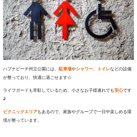
ハプナビーチ州立公園には、
駐車場
や
シャワー
、
トイレ
などの設備
が整っており、快適に過ごせます☆
ライフガードも常駐しているため、小さなお子様連れでも
安心
です
♪
ピクニックエリア
もあるので、家族やグループで一日中楽しめる環
境が整っています。