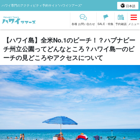
ハワイ専門のアクティビティ予約サイト"ハワイツアーズ"
日本語
各種 お問い合わせ
SALE・特集
予約確認
メニュー
【ハワイ島】全米No.1のビーチ！？ハプナビー
チ州立公園ってどんなところ？ハワイ島一のビ
ーチの見どころやアクセスについて