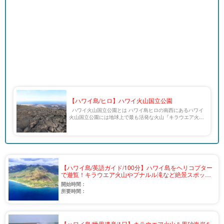
【ハワイ島/ヒロ】ハワイ火山国立公園
ハワイ火山国立公園とは ハワイ島ヒロの南西にあるハワイ
火山国立公園には地球上で最も活発な火山『キラウエア火
山』と、もう1つ『パパハナウモクアケア』があります。 ハ
ワイ火山国立公園とは、ハワイ島の火山をキーワ […]
【ハワイ島/英語ガイド/100分】ハワイ島をヘリコプター
で遊覧！キラウエア火山やプナルル滝など絶景スポット
を空から観光＜0歳から参加OK/日本語パイロットリクエ
開始時間：
スト可＞（v-7）
所要時間：
【ハワイ島/世界遺産/1日】キラウエア火山＆黒砂海岸を