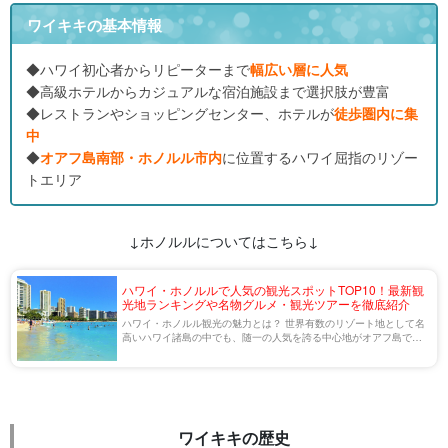
ワイキキの基本情報
◆ハワイ初心者からリピーターまで
幅広い層に人気
◆高級ホテルからカジュアルな宿泊施設まで選択肢が豊富
◆レストランやショッピングセンター、ホテルが
徒歩圏内に集
中
◆
オアフ島南部・ホノルル市内
に位置するハワイ屈指のリゾー
トエリア
↓ホノルルについてはこちら↓
ハワイ・ホノルルで人気の観光スポットTOP10！最新観
光地ランキングや名物グルメ・観光ツアーを徹底紹介
ハワイ・ホノルル観光の魅力とは？ 世界有数のリゾート地として名
高いハワイ諸島の中でも、随一の人気を誇る中心地がオアフ島で
す。 オアフ島は、130以上の島々、内8つの有人島から成るハワイ
諸島の中核を担う島であり、ハワイ州の […]
ワイキキの歴史