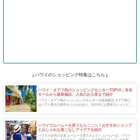
↓ハワイのショッピング特集はこちら↓
ハワイ・オアフ島のショッピングセンターTOP10｜有名
モールから最新施設、人気のお土産まで紹介
ハワイ・オアフ島の ショッピングセンターを徹底解説 オアフ島に
はハワイ最大の都市ホノルルがあり、街の中には豊富なショッピン
グ施設が整っています。 その他の街にも特色にあふれたお店が多数
揃っていて、観光と買い物を同時に楽し […]
ハワイでムームーを買うならここへ！おすすめショップ
とおしゃれな着こなしアイデアを紹介
ハワイの女性の正装 ムームーを着てみよう！ ムームーは、ハワイ
で古くから親しまれており、正装としての役割も担っている女性用