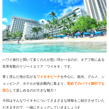
3.7.
7位 カピオラニ・ビーチ・パーク
4.
ワイキキビーチで楽しめる 人気アクティビティ
4.1.
シュノーケリング
4.2.
ダイビング
4.3.
クルージング
5.
ハワイ・ワイキキのおすすめグルメ
5.1.
ハワイアン料理とシーフードの名店 「デュークス・ワ
イキキ」
5.2.
新鮮なフルーツを味わうなら 「高橋果実店」
5.3.
アサイーボウルとコナコーヒーの定番 「アイランド・
ヴィンテージ・コーヒー」
ハワイ旅行と聞いて多くの人が思い浮かべるのが、オアフ島にある
5.4.
ガーリックステーキが名物 「ステーキ・シャック」
6.
ハワイ・ワイキキによくある質問（FAQ）
世界有数のリゾートエリア「ワイキキ」です。
7.
まとめ
青く澄んだ海が広がる
ワイキキビーチ
を中心に、観光、グルメ、シ
ョッピング、ホテルが徒歩圏内に集まり、
初めてのハワイ旅行でも
安心
して楽しめるのが大きな魅力！
今回はそんなワイキキについてさまざまな情報をご紹介させていた
だきますので、一緒にチェックしていきましょう♪