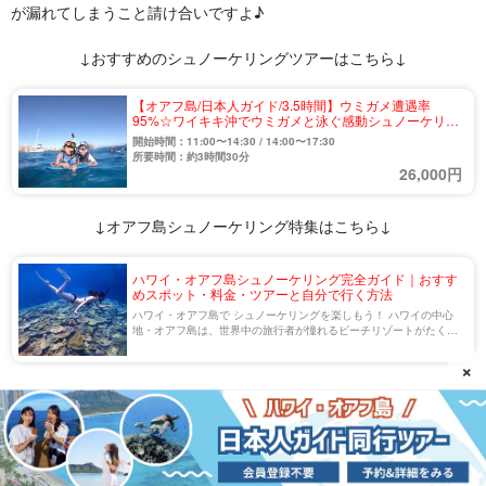
が漏れてしまうこと請け合いですよ♪
↓おすすめのシュノーケリングツアーはこちら↓
【オアフ島/日本人ガイド/3.5時間】ウミガメ遭遇率
95%☆ワイキキ沖でウミガメと泳ぐ感動シュノーケリン
グツアー〈送迎付き・貸切可〉（No.34）
開始時間：11:00〜14:30 / 14:00〜17:30
所要時間：約3時間30分
26,000円
↓オアフ島シュノーケリング特集はこちら↓
ハワイ・オアフ島シュノーケリング完全ガイド｜おすす
めスポット・料金・ツアーと自分で行く方法
ハワイ・オアフ島で シュノーケリングを楽しもう！ ハワイの中心
地・オアフ島は、世界中の旅行者が憧れるビーチリゾートがたくさ
ん！ そんなオアフ島では、初心者から上級者まで楽しめるシュノー
ケリングスポットが数多くあります◎ […]
×
ダイビング