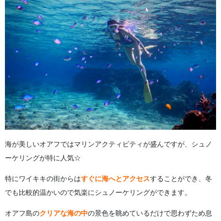
海が美しいオアフではマリンアクティビティが盛んですが、シュノ
ーケリングが特に人気☆
特にワイキキの街からは
すぐに海へとアクセス
することができ、冬
でも比較的温かいので気楽にシュノーケリングができます。
オアフ島の
クリアな海の中
の景色を眺めているだけで思わずため息