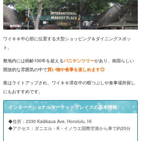
ワイキキ中心部に位置する大型ショッピング＆ダイニングスポッ
ト。
敷地内には樹齢100年を超える
バニヤンツリー
があり、南国らしい
開放的な雰囲気の中で
買い物や食事を楽しめます◎
夜はライトアップされ、ワイキキ滞在中の暇つぶしや食事場所探し
にもおすすめです。
インターナショナルマーケットプレイスの基本情報
◆住所：2330 Kalākaua Ave, Honolulu, HI
◆アクセス：ダニエル・K・イノウエ国際空港から車で約20分