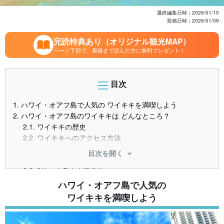
最終編集日時；
2026/01/10
投稿日時；
2026/01/09
完読特典あり（オリジナル観光MAP）
ページ下部で、最後まで読んだ方に無料プレゼント！
目次
1.
ハワイ・オアフ島で人気の ワイキキを満喫しよう
2.
ハワイ・オアフ島のワイキキは どんなところ？
2.1.
ワイキキの歴史
2.2.
ワイキキへのアクセス方法
3.
ワイキキの おすすめ観光地ランキング TOP7
目次を開く
3.1.
1位 ワイキキビーチ
3.2.
2位 カラカウア通り
3.3.
3位 ロイヤル・ハワイアンセンター
ハワイ・オアフ島で人気の
3.4.
4位 デューク・カハナモク像
ワイキキを満喫しよう
3.5.
5位 インターナショナルマーケットプレイス
3.6.
6位 アラワイ・ヨットハーバー